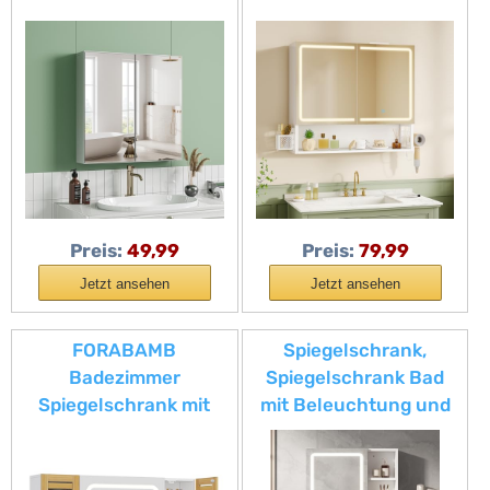
Badspiegelschrank,
& Steckdose,
Spiegelschrank Bad
70x16x60cm,
mit verstellbarem
Badezimmer
Einlegeboden, 60 x 60
spiegelschrank mit
x 12 cm Weiß
Verstellbarer Ablage,
HD-Spiegel,
Haartrockner-Halter
und Haken,
Badschrank,
Preis:
49,99
Preis:
79,99
Wandschrank, Weiß
Jetzt ansehen
Jetzt ansehen
FORABAMB
Spiegelschrank,
Badezimmer
Spiegelschrank Bad
Spiegelschrank mit
mit Beleuchtung und
LED-Beleuchtung &
Steckdosen, 2 Offenes
Steckdose,
Ablagen, Badezimmer
Badezimmerschrank
Spiegelschranks mit