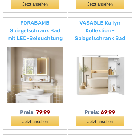
Jetzt ansehen
Jetzt ansehen
FORABAMB
VASAGLE Kailyn
Spiegelschrank Bad
Kollektion -
mit LED-Beleuchtung
Spiegelschrank Bad
& Steckdose,
mit Beleuchtung,
Doppeltür
Badezimmerschrank
Badezimmerschrank
mit 3 Türen,
mit verstellbarer
Wandschrank mit
Ablage, Badezimmer
verstellbaren Ablagen,
Spiegelschrank mit
moderner Stil, 15 x 70 x
HD-Spiegel, 3
60 cm, wolkenweiß
Farbtemperatur
BBK139WB01
dimmbare, 60×16×60
Preis:
79,99
Preis:
69,99
cm,Weiß
Jetzt ansehen
Jetzt ansehen