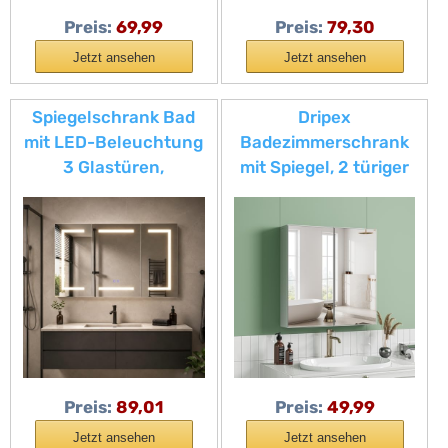
80x13.5x60cm)
Preis:
69,99
Preis:
79,30
Jetzt ansehen
Jetzt ansehen
Spiegelschrank Bad
Dripex
mit LED-Beleuchtung
Badezimmerschrank
3 Glastüren,
mit Spiegel, 2 türiger
100x13,5x60cm
Badspiegelschrank,
Badezimmer
Spiegelschrank Bad
Spiegelschrank
mit verstellbarem
Antibeschlag mit
Einlegeboden, 60 x 60
Steckdose,
x 12 cm Weiß
Hängeschrank 3
Farbtemperatur
Dimmbare Verstellbare
Regale (3 Türen 9
Preis:
89,01
Preis:
49,99
Fächer)
Jetzt ansehen
Jetzt ansehen