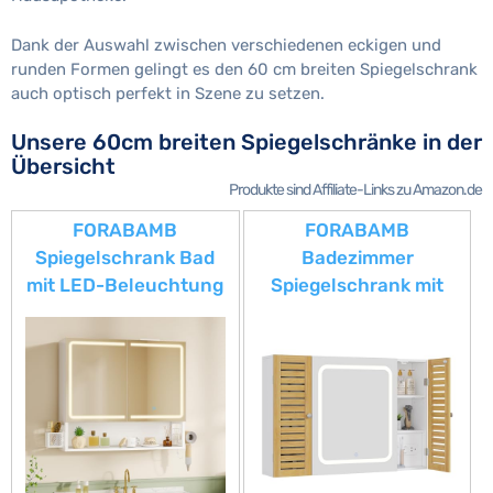
Dank der Auswahl zwischen verschiedenen eckigen und
runden Formen gelingt es den 60 cm breiten Spiegelschrank
auch optisch perfekt in Szene zu setzen.
Unsere 60cm breiten Spiegelschränke in der
Übersicht
Produkte sind Affiliate-Links zu Amazon.de
FORABAMB
FORABAMB
Spiegelschrank Bad
Badezimmer
mit LED-Beleuchtung
Spiegelschrank mit
& Steckdose,
LED-Beleuchtung &
70x16x60cm,
Steckdose,
Badezimmer
Badezimmerschrank
spiegelschrank mit
mit 2 Bambustür, HD-
Verstellbarer Ablage,
Spiegel, Verstellbarer
HD-Spiegel,
Ablage, Berührung
Haartrockner-Halter
Sensorschalter,