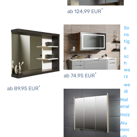
*
ab 124,99 EUR
So
ns
tig
e
sc
h
wa
*
ab 74,95 EUR
rz
we
*
ab 89,95 EUR
iß
Mat
erial
Holz
Alu
mini
um