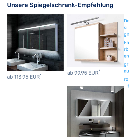
Unsere Spiegelschrank-Empfehlung
De
si
gn
Fa
rb
en
gr
au
*
ab 99,95 EUR
*
ab 113,95 EUR
ro
t