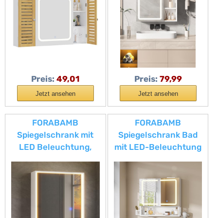
mit 2 Bambustür, HD-
Verstellbaren Ablagen,
Spiegel, Verstellbarer
3 Farbtemperatur
Ablage, Berührung
Dimmbare, Berührung
Sensorschalter,
Sensorschalter, Weiß
Spiegelschrank Bad,
90×17×60cm
Preis:
49,01
Preis:
79,99
Jetzt ansehen
Jetzt ansehen
FORABAMB
FORABAMB
Spiegelschrank mit
Spiegelschrank Bad
LED Beleuchtung,
mit LED-Beleuchtung
Steckdose & 3
& Steckdose,
Farbtemperaturen
Doppeltür
Badezimmerschrank
mit verstellbarer
Ablage, Badezimmer