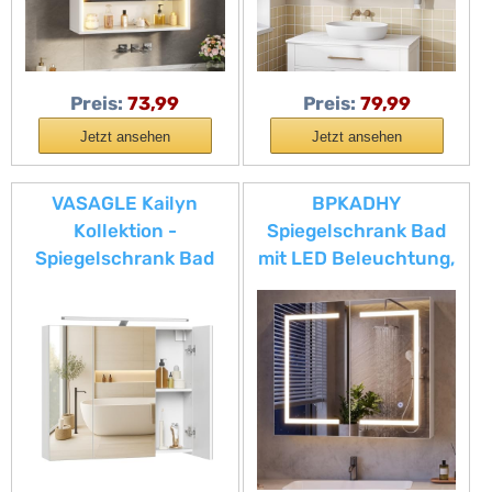
Spiegelschrank mit
HD-Spiegel, 3
Farbtemperatur
dimmbare, 60×16×60
Preis:
73,99
Preis:
79,99
cm,Weiß
Jetzt ansehen
Jetzt ansehen
VASAGLE Kailyn
BPKADHY
Kollektion -
Spiegelschrank Bad
Spiegelschrank Bad
mit LED Beleuchtung,
mit Beleuchtung,
80x13.5x60cm,
Badezimmerschrank
Badezimmer
mit 3 Türen,
Spiegelschrank mit 3
Wandschrank mit
Lichtfarben Dimmbar,
verstellbaren Ablagen,
1Türen, Hängeschrank
moderner Stil, 15 x 70 x
mit Glasablage &
60 cm, wolkenweiß
Speicherfunktion, Weiß
BBK139WB01
(2 Türen