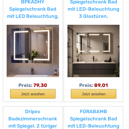
BPKADHY
Spiegelschrank Bad
Spiegelschrank Bad
mit LED-Beleuchtung
mit LED Beleuchtung,
3 Glastüren,
80x13.5x60cm,
100x13,5x60cm
Badezimmer
Badezimmer
Spiegelschrank mit 3
Spiegelschrank
Lichtfarben Dimmbar,
Antibeschlag mit
1Türen, Hängeschrank
Steckdose,
mit Glasablage &
Hängeschrank 3
Speicherfunktion, Weiß
Farbtemperatur
(2 Türen
Dimmbare Verstellbare
80x13.5x60cm)
Regale (3 Türen 9
Preis:
79,30
Preis:
89,01
Fächer)
Jetzt ansehen
Jetzt ansehen
Dripex
FORABAMB
Badezimmerschrank
Spiegelschrank Bad
mit Spiegel, 2 türiger
mit LED-Beleuchtung