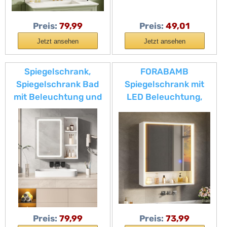
und Haken,
Spiegelschrank Bad,
Badschrank,
90×17×60cm
Preis:
79,99
Preis:
49,01
Wandschrank, Weiß
Jetzt ansehen
Jetzt ansehen
Spiegelschrank,
FORABAMB
Spiegelschrank Bad
Spiegelschrank mit
mit Beleuchtung und
LED Beleuchtung,
Steckdosen, 2 Offenes
Steckdose & 3
Ablagen, Badezimmer
Farbtemperaturen
Spiegelschranks mit
Verstellbaren Ablagen,
3 Farbtemperatur
Dimmbare, Berührung
Sensorschalter, Weiß
Preis:
79,99
Preis:
73,99